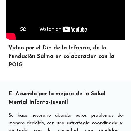
Vídeo po
r el
Día de la Infancia, de la
Fundación Salma en colaboración con la
POIG
El
Acuerdo
por la mejora de la Sa
lud
Mental Infanto-
J
uvenil
Se hace necesario
abordar est
o
s problemas de
manera decidida, con una
estrate
gi
a coordinada
y
pactada con la sociedad, con medidas