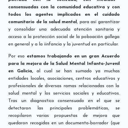
consensuadas con la comunidad educativa
y
con
todos los a
g
entes implicados
en el
c
u
idado
comunitario de la sa
lud
mental
, para así garantizar
y
consolidar una adecuada atención sanitaria
y
acceso
a la
protección social
de la
poboación gallega
en
gen
eral
y
a l
a iinfancia y la juventud
en particular.
Por
e
so
estamos traba
jando
en un gran
Acuerdo
para la
mejora
de la Sa
lud
Mental Infanto
-J
uvenil
en Galicia,
al cu
al se han sumado ya
muchas
entidades loca
les
, asociaci
o
nes, centros educativos
y
profesiona
le
s de diversas ramas relacionadas con la
sa
lud
mental
y
los servi
ci
os socia
le
s
y
educativos.
Tras un diagnos
tico
consensuad
o
en el que se
detectaron las principa
les
problemáticas,
se
recopilaron
varias prop
ue
stas de me
j
ora que
quedaron reco
g
idas en un documento-borrador (que