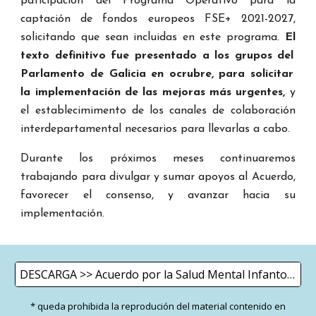
paticipación d
el
Programa Operativo para la
captación de fondos europeos FSE+ 2021-2027,
solicitando que sean incluidas en este programa.
El
texto definitivo
fue
presentado a
l
os grupos d
el
Parlamento de Galicia en ocrubre
,
para solicitar
la implementación de las me
j
oras más ur
g
entes,
y
el
establec
imi
mento de
los canales de
colaboración
interdepartamental necesari
os
para llevarlas a cabo
.
Durante los
próximos
meses continuaremos
trabajando
para
divulgar
y
sumar apo
y
os a
l
Ac
ue
rdo,
favorecer
el
consenso,
y
avanzar hacia su
implementación.
DESCARGA >> Acuerdo por la Salud Mental Infanto-Juvenil
* queda prohibida la reprodución d
el
material contenido en