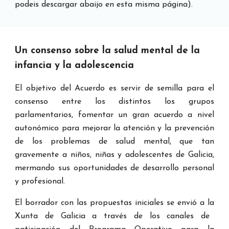
pode
is
descargar abai
j
o
en esta misma
pá
g
ina).
Un consenso sobre la salud mental de la
infancia y la adolescencia
El objetivo del Acuerdo es servir de semilla para el
consenso entre los distintos los grupos
parlamentarios, fomentar un gran acuerdo a nivel
autonómico para mejorar la atención y la prevención
de los problemas de salud mental, que tan
gravemente a niños, niñas y adolescentes de Galicia,
mermando sus oportunidades de desarrollo personal
y profesional.
El
borrador
con las
prop
ue
stas inic
iales se envió
a la
Xunta de Galicia a través de
lo
s canales de