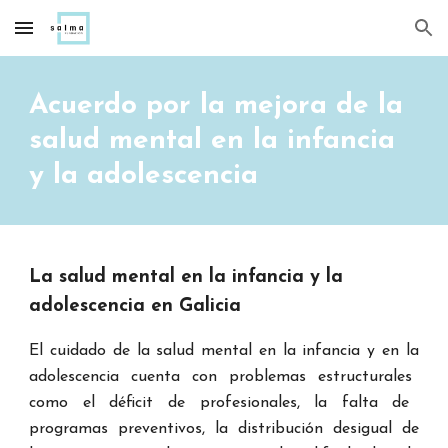
Skip to main content
Skip to navigation
Acuerdo
po
r
la
mejora de la
sa
lud
mental
en la
infancia
y l
a adolescencia
La salud
mental
en l
a infancia
y la
adolescencia en Galicia
El
c
u
idado de la sa
lud
mental en la infancia
y en la
adolescencia c
uenta
con problemas estru
cturales
como
el
déficit de profesiona
le
s, la falta
de
programas preventivos, la distribución desigual de