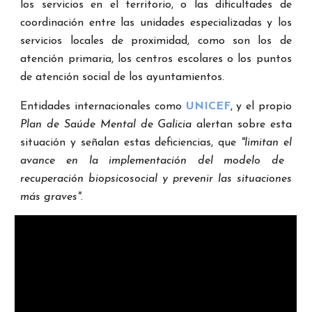
los servi
ci
os
en el
territorio, o
la
s dificultades de
coordinación
entre
las unidades especializadas
y
los
servi
ci
os loca
les
de proximidad, como son los de
atención primaria, los centros escolares
o
los puntos
de atención social d
e los ayuntamientos
.
Entidades internaciona
les
como
UNICEF
,
y
el
propio
Plan de Saúde Mental de Galicia
alertan sobre esta
situación
y
s
eñ
alan estas deficiencias, que
"limitan
el
avance en la implementación d
el
modelo de
recuperación biopsicosocial
y
prevenir las situaci
o
nes
más graves"
.