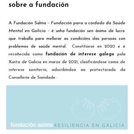
sobre a fundación
A
Fundación Salma
-
Fundación para
o
c
oi
dado da Sa
úde
Mental
en
Galicia
-
é
unha fundación s
e
n ánimo de lucro
que traba
ll
a para me
llo
rar as condici
óns
das persoas con
problemas de saúde mental.
Constitúese en 2020 e é
recoñecida como
fundación de interese galego
pola
Xunta de Galicia en marzo de 2021, clasificándose como
de
interese sanitario
, adscribíndoa ao protectorado da
Consellería de Sanidade.